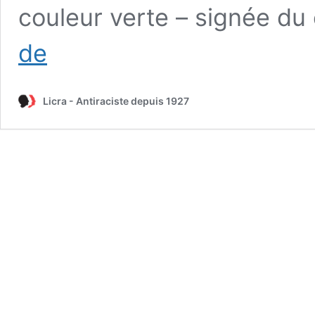
couleur verte – signée d
1
de
jour,
1
combat.
Licra - Antiraciste depuis 1927
14
mai
1941 :
La
rafle
du
« billet
vert »