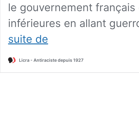
le gouvernement français 
inférieures en allant guerr
1
suite de
jour,
1
texte
Licra - Antiraciste depuis 1927
#32 :
Georges
Clemenceau,
Discours
à
la
Chambre
des
Députés,
31
juillet
1885