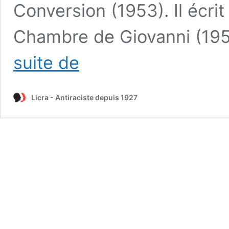
Conversion (1953). Il écr
Chambre de Giovanni (195
1
suite de
jour,
1
texte.
Licra - Antiraciste depuis 1927
Numéro
55
/
James
Baldwin,
« La
prochaine
fois,
le
feu »,
Paris,
1963.