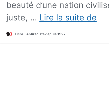
beauté d’une nation civilisé
1
juste, …
Lire la suite de
jour,
1
texte
Licra - Antiraciste depuis 1927
#34 :
Gaston
Monnervi
Discour
Place
du
Trocadé
21
juin
1933