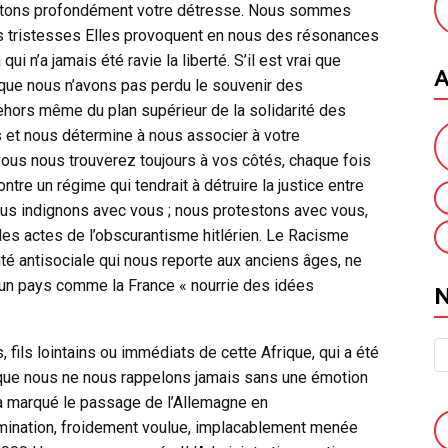
sentons profondément votre détresse. Nous sommes
s tristesses Elles provoquent en nous des résonances
i n’a jamais été ravie la liberté. S’il est vrai que
A
 que nous n’avons pas perdu le souvenir des
 dehors même du plan supérieur de la solidarité des
et nous détermine à nous associer à votre
ous nous trouverez toujours à vos côtés, chaque fois
ontre un régime qui tendrait à détruire la justice entre
nous indignons avec vous ; nous protestons avec vous,
 les actes de l’obscurantisme hitlérien. Le Racisme
é antisociale qui nous reporte aux anciens âges, ne
 un pays comme la France « nourrie des idées
 fils lointains ou immédiats de cette Afrique, qui a été
 que nous ne nous rappelons jamais sans une émotion
 a marqué le passage de l’Allemagne en
mination, froidement voulue, implacablement menée