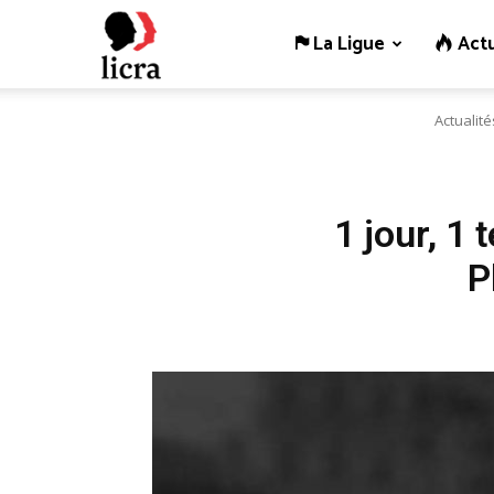
La Ligue
Actu
Licra
Actualité
–
Antiraciste
1 jour, 1
P
depuis
1927