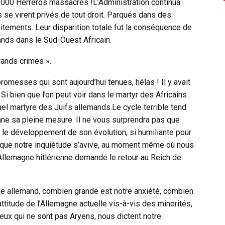
40.000 Herreros massacrés !L’Administration continua
s se virent privés de tout droit. Parqués dans des
aitements. Leur disparition totale fut la conséquence de
mands dans le Sud-Ouest Africain.
rands crimes ».
romesses qui sont aujourd’hui tenues, hélas ! Il y avait
Si bien que l’on peut voir dans le martyr des Africains
uel martyre des Juifs allemands.Le cycle terrible tend
nne sa pleine mesure. Il ne vous surprendra pas que
e le développement de son évolution, si humiliante pour
s que notre inquiétude s’avive, au moment même où nous
Allemagne hitlérienne demande le retour au Reich de
e allemand, combien grande est notre anxiété, combien
attitude de l’Allemagne actuelle vis-à-vis des minorités,
 ceux qui ne sont pas Aryens, nous dictent notre