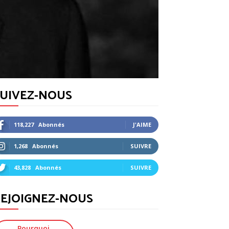
SUIVEZ-NOUS
118,227
Abonnés
J'AIME
1,268
Abonnés
SUIVRE
43,828
Abonnés
SUIVRE
EJOIGNEZ-NOUS
Pourquoi