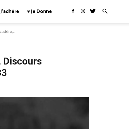
J’adhère
♥ Je Donne
cadéro,...
, Discours
33