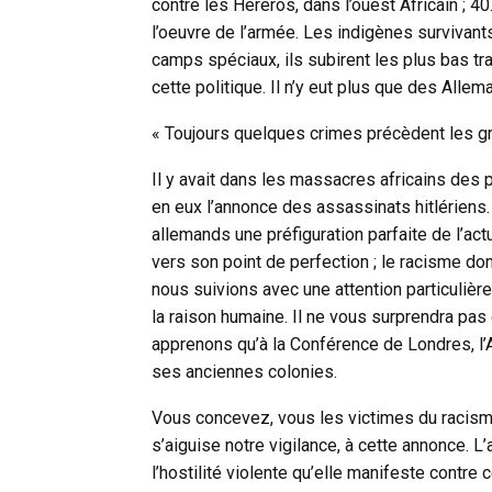
contre les Hereros, dans l’ouest Africain ; 
l’oeuvre de l’armée. Les indigènes survivant
camps spéciaux, ils subirent les plus bas tr
cette politique. Il n’y eut plus que des Alle
« Toujours quelques crimes précèdent les g
Il y avait dans les massacres africains des p
en eux l’annonce des assassinats hitlériens. 
allemands une préfiguration parfaite de l’act
vers son point de perfection ; le racisme do
nous suivions avec une attention particulièr
la raison humaine. Il ne vous surprendra pa
apprenons qu’à la Conférence de Londres, l’
ses anciennes colonies.
Vous concevez, vous les victimes du racism
s’aiguise notre vigilance, à cette annonce. L’
l’hostilité violente qu’elle manifeste contre