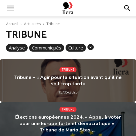
Licra
Accueil
Actualités
Tribune
TRIBUNE
–
Analyse
Communiqués
Culture
Antiraciste
TRIBUNE
Tribune – « Agir pour la situation avant qu’il ne
soit trop tard »
depuis
15/05/2025
1927
TRIBUNE
Élections européennes 2024. « Appel à voter
pour une Europe forte et démocratique » :
Tribune de Mario Stasi,...