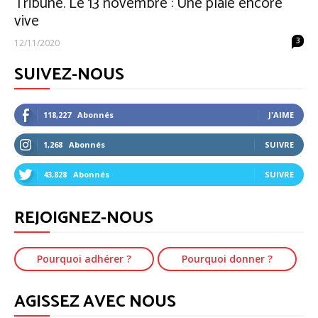
Tribune. Le 13 novembre : Une plaie encore
vive
3
12/11/2020
SUIVEZ-NOUS
118,227
Abonnés
J'AIME
1,268
Abonnés
SUIVRE
43,828
Abonnés
SUIVRE
REJOIGNEZ-NOUS
Pourquoi adhérer ?
Pourquoi donner ?
AGISSEZ AVEC NOUS