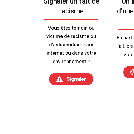
Signaler un fait de
Un i
racisme
d’une
Vous êtes témoin ou
victime de racisme ou
En parte
d'antisémitisme sur
la Licr
internet ou dans votre
aide
environnement ?
Signaler