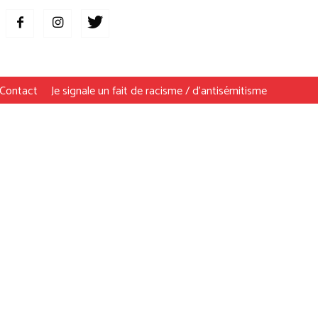
Contact
Je signale un fait de racisme / d’antisémitisme