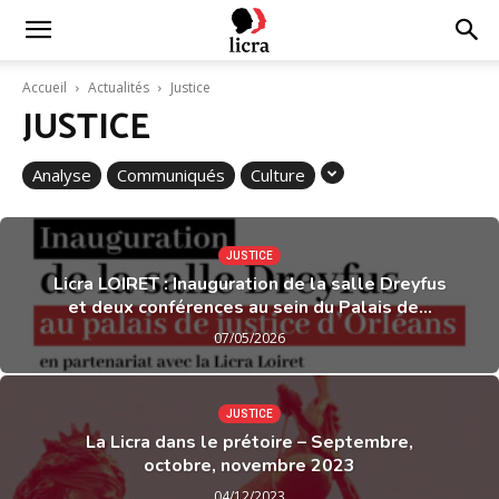
Licra
Accueil
Actualités
Justice
JUSTICE
–
Analyse
Communiqués
Culture
Antiraciste
JUSTICE
Licra LOIRET : Inauguration de la salle Dreyfus
et deux conférences au sein du Palais de...
depuis
07/05/2026
1927
JUSTICE
La Licra dans le prétoire – Septembre,
octobre, novembre 2023
04/12/2023