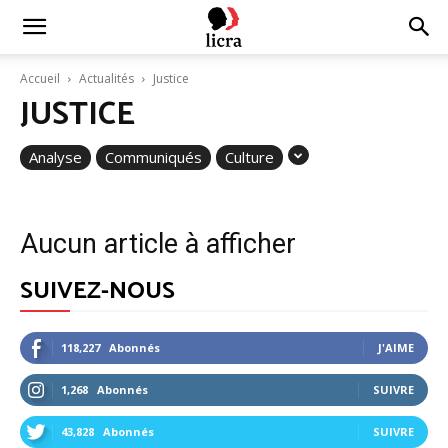
Licra
Accueil
Actualités
Justice
JUSTICE
–
Analyse
Communiqués
Culture
Antiraciste
Aucun article à afficher
depuis
SUIVEZ-NOUS
118,227
Abonnés
J'AIME
1927
1,268
Abonnés
SUIVRE
43,828
Abonnés
SUIVRE