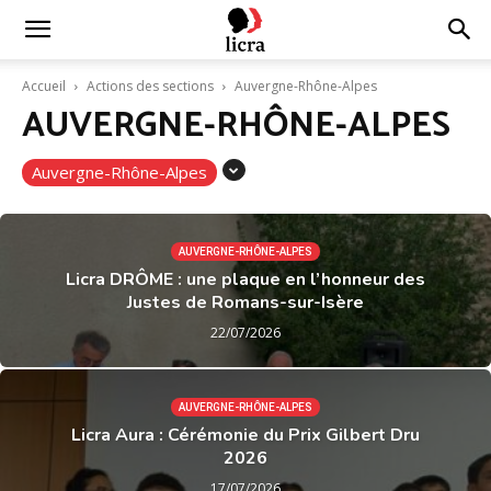
Licra
Accueil
Actions des sections
Auvergne-Rhône-Alpes
AUVERGNE-RHÔNE-ALPES
–
Auvergne-Rhône-Alpes
Antiraciste
AUVERGNE-RHÔNE-ALPES
Licra DRÔME : une plaque en l’honneur des
Justes de Romans-sur-Isère
depuis
22/07/2026
1927
AUVERGNE-RHÔNE-ALPES
Licra Aura : Cérémonie du Prix Gilbert Dru
2026
17/07/2026