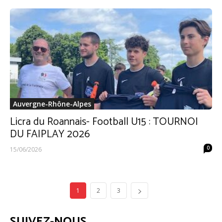
Auvergne-Rhône-Alpes
Licra du Roannais- Football U15 : TOURNOI
DU FAIPLAY 2026
0
15/06/2026
1
2
3
SUIVEZ-NOUS