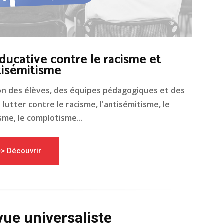
ducative contre le racisme et
tisémitisme
on des élèves, des équipes pédagogiques et des
lutter contre le racisme, l'antisémitisme, le
me, le complotisme...
>> Découvrir
vue universaliste