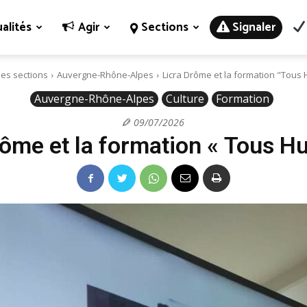
alités
Agir
Sections
Signaler
des sections
Auvergne-Rhône-Alpes
Licra Drôme et la formation "Tous
Auvergne-Rhône-Alpes
Culture
Formation
09/07/2026
rôme et la formation « Tous H