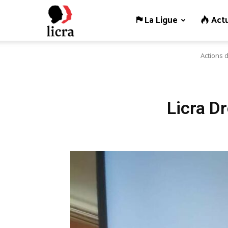
La Ligue
Actu
Licra
Actions 
–
Antiraciste
Licra D
depuis
1927