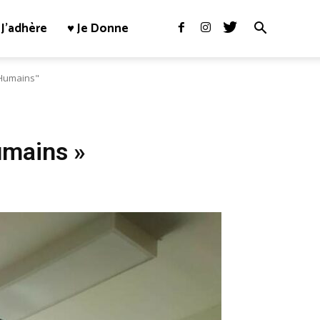
J’adhère
♥ Je Donne
 Humains"
umains »