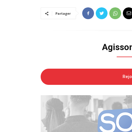
Partager
Agisso
Rej