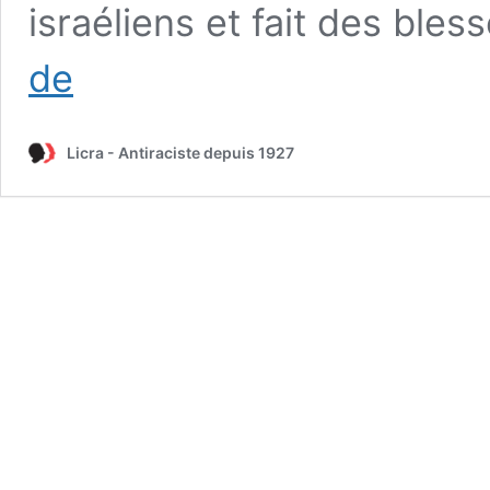
israéliens et fait des bles
Solidarité
de
avec
le
peuple
Licra - Antiraciste depuis 1927
israélien.
Faire
rempart
contre
le
terrorisme
islamiste