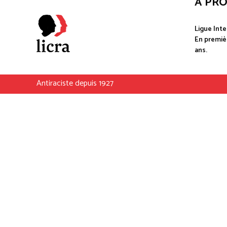
À PR
Ligue Inte
En premièr
ans.
Antiraciste depuis 1927