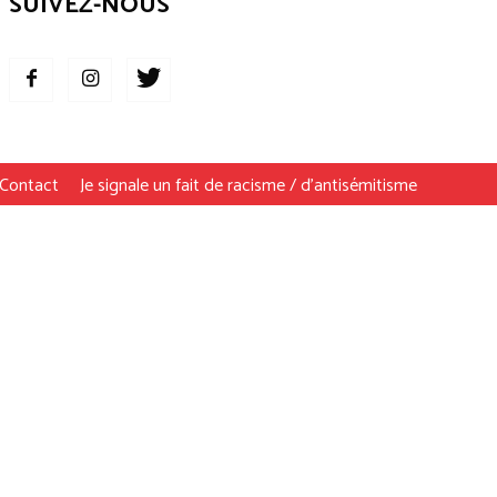
SUIVEZ-NOUS
Contact
Je signale un fait de racisme / d’antisémitisme