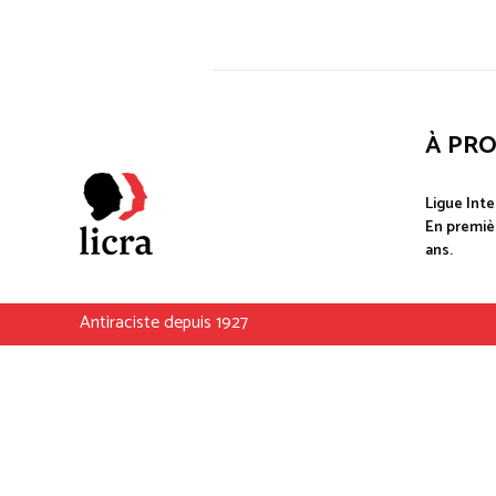
À PR
Ligue Inte
En premièr
ans.
Antiraciste depuis 1927