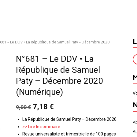
L
681 – Le DDV • La République de Samuel Paty – Décembre 2020
N°681 – Le DDV • La
République de Samuel
Paty – Décembre 2020
(Numérique)
Vo
N
Le
Le
7,18
€
9,00
€
prix
prix
initial
actuel
La République de Samuel Paty – Décembre 2020
A
était :
est :
>> Lire le sommaire
9,00 €.
7,18 €.
A
Revue universaliste et trimestrielle de 100 pages