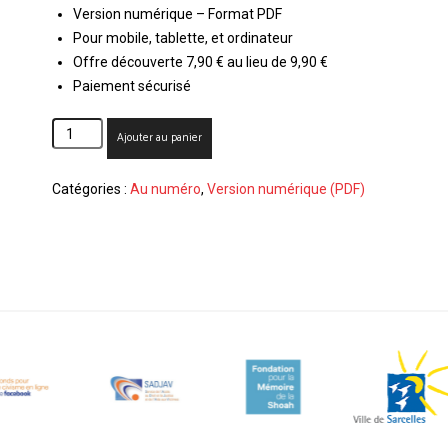
Version numérique – Format PDF
Pour mobile, tablette, et ordinateur
Offre découverte 7,90 € au lieu de 9,90 €
Paiement sécurisé
quantité
Ajouter au panier
de
N°681
Catégories :
Au numéro
,
Version numérique (PDF)
-
Le
DDV
•
La
République
de
Samuel
Paty
-
Décembre
2020
(Numérique)