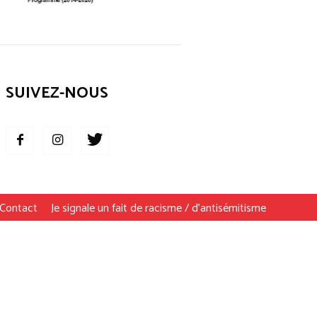
SUIVEZ-NOUS
Contact
Je signale un fait de racisme / d’antisémitisme