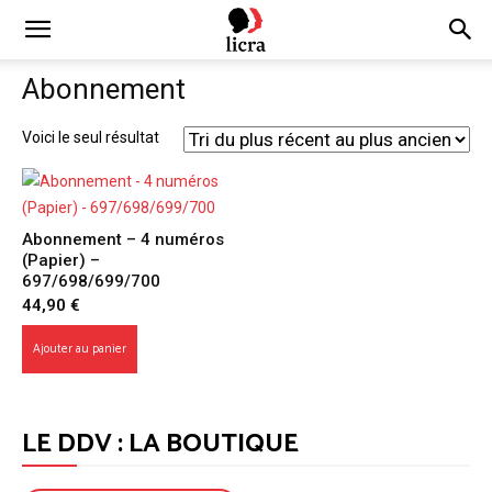
Licra
Abonnement
–
Voici le seul résultat
Antiraciste
Abonnement – 4 numéros
(Papier) –
697/698/699/700
depuis
44,90
€
Ajouter au panier
1927
LE DDV : LA BOUTIQUE