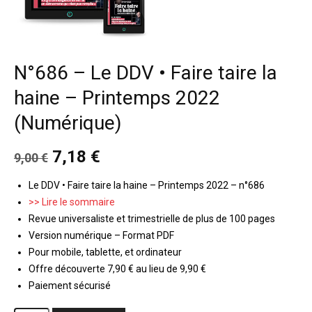
N°686 – Le DDV • Faire taire la
haine – Printemps 2022
(Numérique)
Le
Le
7,18
€
9,00
€
prix
prix
initial
actuel
Le DDV • Faire taire la haine – Printemps 2022 – n°686
était :
est :
>> Lire le sommaire
9,00 €.
7,18 €.
Revue universaliste et trimestrielle de plus de 100 pages
Version numérique – Format PDF
Pour mobile, tablette, et ordinateur
Offre découverte 7,90 € au lieu de 9,90 €
Paiement sécurisé