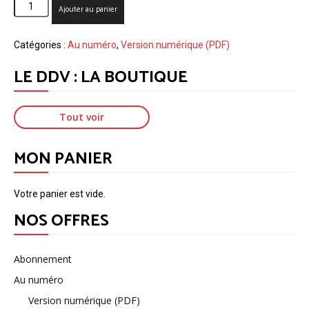
quantité
Ajouter au panier
de
N°686
Catégories :
Au numéro
,
Version numérique (PDF)
–
Le
LE DDV : LA BOUTIQUE
DDV
•
Faire
Tout voir
taire
la
haine
MON PANIER
–
Printemps
2022
Votre panier est vide.
(Numérique)
NOS OFFRES
Abonnement
Au numéro
Version numérique (PDF)