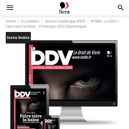
Licra
Home
Au numéro
Version numérique (PDF)
N°686 – Le DDV •
Faire taire la haine – Printemps 2022 (Numérique)
–
Durée limitée
Antiraciste
depuis
1927