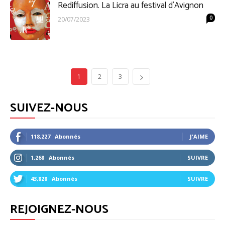
Rediffusion. La Licra au festival d’Avignon
0
20/07/2023
1
2
3
SUIVEZ-NOUS
118,227
Abonnés
J'AIME
1,268
Abonnés
SUIVRE
43,828
Abonnés
SUIVRE
REJOIGNEZ-NOUS