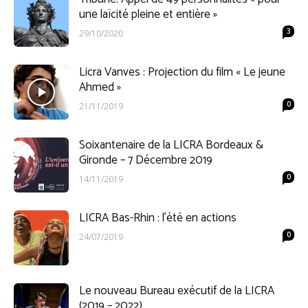
une laïcité pleine et entière »
3
29/10/2020
Licra Vanves : Projection du film « Le jeune
Ahmed »
0
21/11/2019
Soixantenaire de la LICRA Bordeaux &
Gironde – 7 Décembre 2019
0
14/11/2019
LICRA Bas-Rhin : l’été en actions
0
24/07/2019
Le nouveau Bureau exécutif de la LICRA
(2019 – 2022)