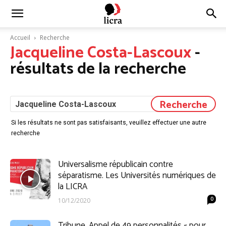
Licra
Accueil
Recherche
Jacqueline Costa-Lascoux
-
–
résultats de la recherche
Antiraciste
Si les résultats ne sont pas satisfaisants, veuillez effectuer une autre
recherche
depuis
Universalisme républicain contre
séparatisme. Les Universités numériques de
1927
la LICRA
0
10/12/2020
Tribune. Appel de 49 personnalités « pour