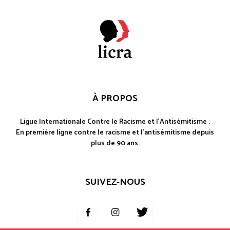
Ligue Internationale Contre le Racisme et l'Antisémitisme :
En première ligne contre le racisme et l'antisémitisme depuis
plus de 90 ans.
SUIVEZ-NOUS
Mentions légales
Cookies
Données personnelles
Presse
Contact
Je signale un fait de racisme / d’antisémitisme
Antiraciste depuis 1927