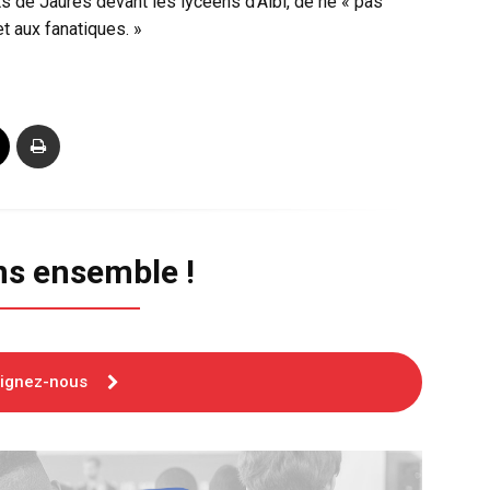
ts de Jaurès devant les lycéens d’Albi, de ne « pas
t aux fanatiques. »
ns ensemble !
oignez-nous