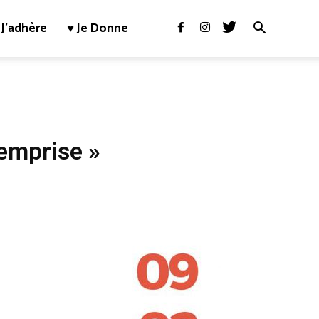
J’adhère
♥ Je Donne
emprise »