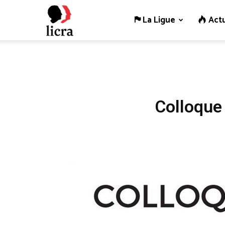
La Ligue
Actu
Licra
–
Antiraciste
Colloque
depuis
1927