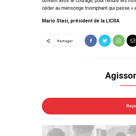
doivent avoir le courage, pour rendre les mo
céder au mensonge triomphant qui passe » e
Mario Stasi, président de la LICRA
Partager
Agisso
Rej