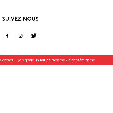
SUIVEZ-NOUS
Contact
Je signale un fait de racisme / d’antisémitisme