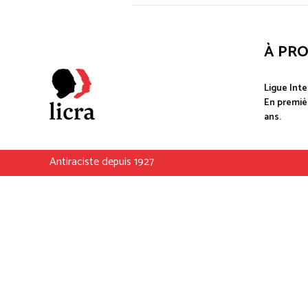
À PR
Ligue Inte
En premièr
ans.
Antiraciste depuis 1927