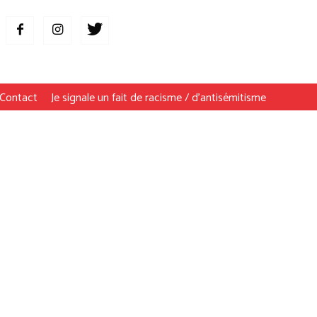
Contact
Je signale un fait de racisme / d’antisémitisme