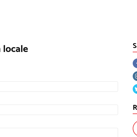
 locale
R