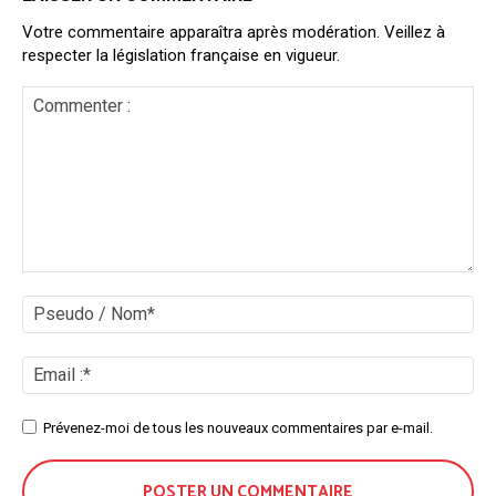
Votre commentaire apparaîtra après modération. Veillez à
respecter la législation française en vigueur.
Commenter
:
Ps
/
No
Ema
:*
Site
Prévenez-moi de tous les nouveaux commentaires par e-mail.
: