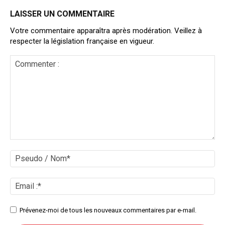
LAISSER UN COMMENTAIRE
Votre commentaire apparaîtra après modération. Veillez à
respecter la législation française en vigueur.
Commenter
:
Ps
/
No
Ema
:*
Site
Prévenez-moi de tous les nouveaux commentaires par e-mail.
: