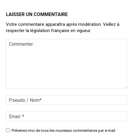
LAISSER UN COMMENTAIRE
Votre commentaire apparaîtra après modération. Veillez à
respecter la législation française en vigueur.
Commenter
:
Ps
/
No
Ema
:*
Site
Prévenez-moi de tous les nouveaux commentaires par e-mail.