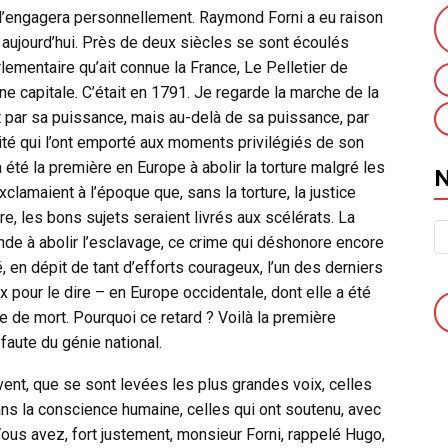
 l’engagera personnellement. Raymond Forni a eu raison
aujourd’hui. Près de deux siècles se sont écoulés
ementaire qu’ait connue la France, Le Pelletier de
ne capitale. C’était en 1791. Je regarde la marche de la
 par sa puissance, mais au-delà de sa puissance, par
ité qui l’ont emporté aux moments privilégiés de son
a été la première en Europe à abolir la torture malgré les
clamaient à l’époque que, sans la torture, la justice
re, les bons sujets seraient livrés aux scélérats. La
de à abolir l’esclavage, ce crime qui déshonore encore
é, en dépit de tant d’efforts courageux, l’un des derniers
ix pour le dire – en Europe occidentale, dont elle a été
ine de mort. Pourquoi ce retard ? Voilà la première
faute du génie national.
vent, que se sont levées les plus grandes voix, celles
dans la conscience humaine, celles qui ont soutenu, avec
 Vous avez, fort justement, monsieur Forni, rappelé Hugo,