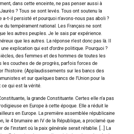
omment, dans cette enceinte, ne pas penser aussi à
Jaurès ? Tous se sont levés. Tous ont soutenu la
ce a-t-il persisté et pourquoi n’avons-nous pas aboli ?
se du tempérament national. Les Français ne sont
ue les autres peuples. Je le sais par expérience.
éreux que les autres. La réponse n’est donc pas là. Il
s une explication qui est d’ordre politique. Pourquoi ?
eux siècles, des femmes et des hommes de toutes les
es les couches de de progrès, parfois forces de
ncer l’histoire. (Applaudissements sur les bancs des
munistes et sur quelques bancs de l’Union pour la
e qui est la vérité.
onstituante, la grande Constituante. Certes elle n’a pas
rodigieuse en Europe à cette époque. Elle a réduit le
ailleurs en Europe. La première assemblée républicaine
on, le 4 brumaire an IV de la République, a proclamé que
 de l’instant où la paix générale serait rétablie. […] La