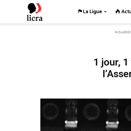
La Ligue
Actu
Licra
Actualité
–
Antiraciste
1 jour, 
l’Asse
depuis
1927