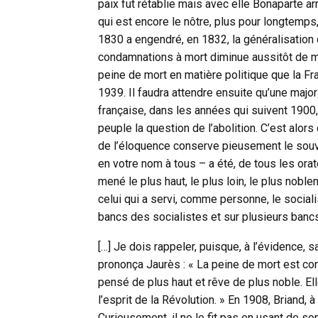
paix fut rétablie mais avec elle Bonaparte arr
qui est encore le nôtre, plus pour longtemps,
1830 a engendré, en 1832, la généralisation
condamnations à mort diminue aussitôt de moi
peine de mort en matière politique que la Fr
1939. Il faudra attendre ensuite qu’une major
française, dans les années qui suivent 1900
peuple la question de l’abolition. C’est alors
de l’éloquence conserve pieusement le souven
en votre nom à tous – a été, de tous les orat
mené le plus haut, le plus loin, le plus nobl
celui qui a servi, comme personne, le sociali
bancs des socialistes et sur plusieurs ban
[…] Je dois rappeler, puisque, à l’évidence, 
prononça Jaurès : « La peine de mort est con
pensé de plus haut et rêve de plus noble. Elle
l’esprit de la Révolution. » En 1908, Briand, 
Curieusement, il ne le fit pas en usant de so