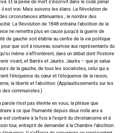
iva. Et la peine de mort s’inscrivit dans le code pénal
 il est vrai. Mais suivons les élans. La Révolution de
 des circonstances atténuantes ; le nombre des
tié. La Révolution de 1848 entraîna l’abolition de la
ance ne remettra plus en cause jusqu’à la guerre de
ité de gauche soit établie au centre de la vie politique
, pour que soit à nouveau soumise aux représentants du
 qu’ici même s’affrontèrent, dans un débat dont l’histoire
ir vivant, et Barrès et Jaurès. Jaurès – que je salue
eurs de la gauche, de tous les socialistes, celui qui a
ement l’éloquence du cœur et l’éloquence de la raison,
sme, la liberté et l’abolition. (Applaudissements sur les
cs des communistes.)
sa parole n’est pas éteinte en vous, la phrase que
traire à ce que l’humanité depuis deux mille ans a
 est contraire à la fois à l’esprit du christianisme et à
à son tour, entreprit de demander à la Chambre l’abolition.
n éloquence. Il s’efforça de convaincre en représentant