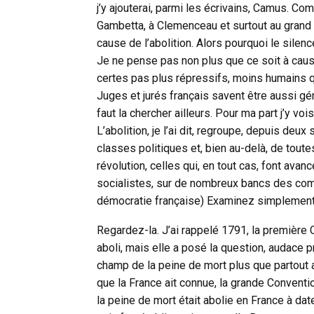
j’y ajouterai, parmi les écrivains, Camus. C
Gambetta, à Clemenceau et surtout au grand 
cause de l’abolition. Alors pourquoi le silen
Je ne pense pas non plus que ce soit à cau
certes pas plus répressifs, moins humains q
Juges et jurés français savent être aussi gén
faut la chercher ailleurs. Pour ma part j’y voi
L’abolition, je l’ai dit, regroupe, depuis d
classes politiques et, bien au-delà, de tout
révolution, celles qui, en tout cas, font ava
socialistes, sur de nombreux bancs des com
démocratie française) Examinez simplement c
Regardez-la. J’ai rappelé 1791, la première C
aboli, mais elle a posé la question, audace p
champ de la peine de mort plus que partout 
que la France ait connue, la grande Conventi
la peine de mort était abolie en France à dater