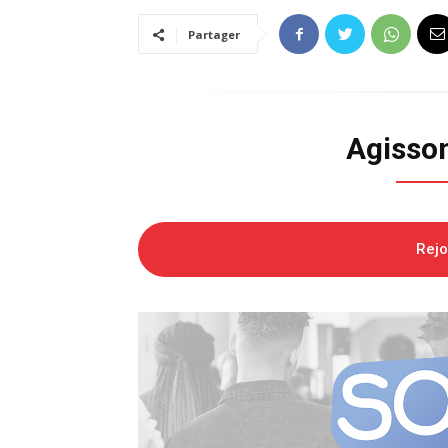
Partager
Agisso
Rej