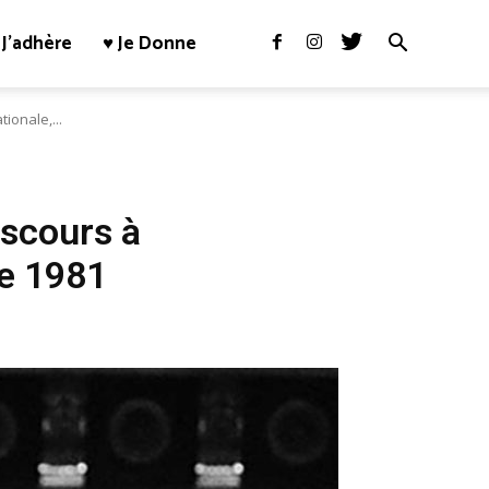
J’adhère
♥ Je Donne
ionale,...
iscours à
re 1981