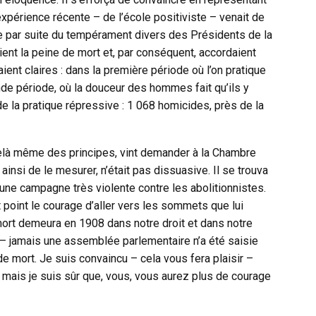
xpérience récente – de l’école positiviste – venait de
que par suite du tempérament divers des Présidents de la
ient la peine de mort et, par conséquent, accordaient
nt claires : dans la première période où l’on pratique
nde période, où la douceur des hommes fait qu’ils y
de la pratique répressive : 1 068 homicides, près de la
-delà même des principes, vint demander à la Chambre
 ainsi de le mesurer, n’était pas dissuasive. Il se trouva
 une campagne très violente contre les abolitionnistes.
t point le courage d’aller vers les sommets que lui
 mort demeura en 1908 dans notre droit et dans notre
 – jamais une assemblée parlementaire n’a été saisie
 mort. Je suis convaincu – cela vous fera plaisir –
 mais je suis sûr que, vous, vous aurez plus de courage