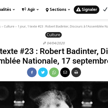
alités
Agir
Sections
Signaler
s
Culture
1 jour, 1 texte #23 : Robert Badinter, Discours à l'Assemblée Nat
Culture
04/04/2020
1 texte #23 : Robert Badinter, D
mblée Nationale, 17 septemb