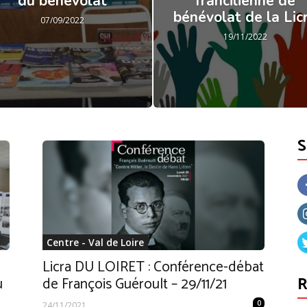
du bénévolat
francilienne de
bénévolat de la Lic
07/09/2022
19/11/2022
Centre - Val de Loire
Licra DU LOIRET : Conférence-débat
R
u
de François Guéroult – 29/11/21
0
24/11/2021