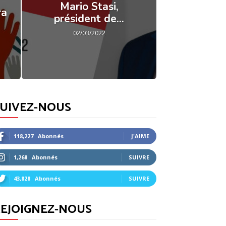
Mario Stasi,
ra
président de...
02/03/2022
SUIVEZ-NOUS
118,227
Abonnés
J'AIME
1,268
Abonnés
SUIVRE
43,828
Abonnés
SUIVRE
EJOIGNEZ-NOUS