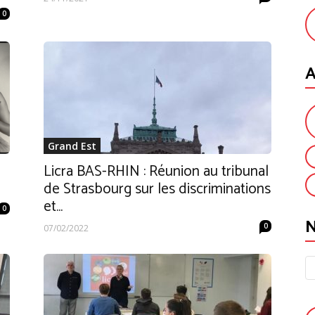
0
A
Grand Est
Licra BAS-RHIN : Réunion au tribunal
de Strasbourg sur les discriminations
et...
0
0
07/02/2022