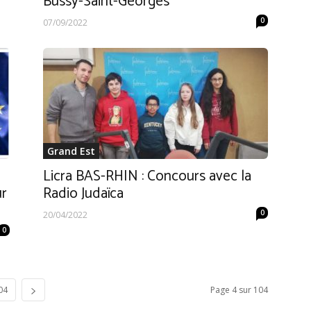
Bussy-Saint-Georges
0
07/09/2022
Grand Est
Licra BAS-RHIN : Concours avec la
ur
Radio Judaïca
0
20/04/2022
0
04
Page 4 sur 104