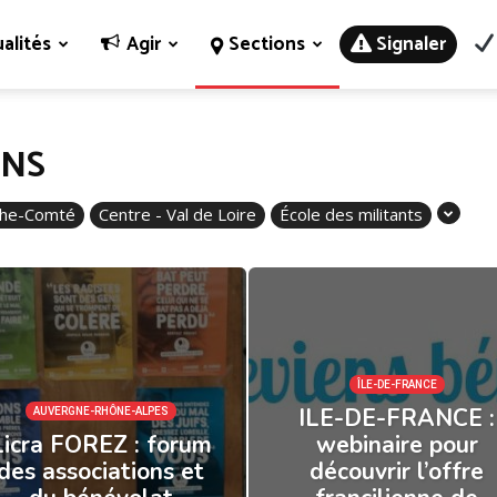
alités
Agir
Sections
Signaler
ONS
che-Comté
Centre - Val de Loire
École des militants
ÎLE-DE-FRANCE
ILE-DE-FRANCE :
AUVERGNE-RHÔNE-ALPES
Licra FOREZ : forum
webinaire pour
des associations et
découvrir l’offre