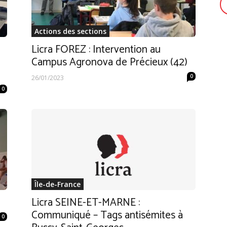
Actions des sections
Licra FOREZ : Intervention au
Campus Agronova de Précieux (42)
0
26/01/2023
0
Île-de-France
Licra SEINE-ET-MARNE :
Communiqué – Tags antisémites à
0