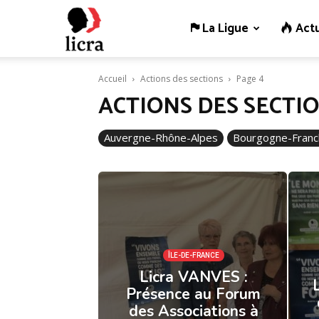
La Ligue
Actu
Licra
Accueil
Actions des sections
Page 4
–
ACTIONS DES SECTI
Auvergne-Rhône-Alpes
Bourgogne-Fran
Antiraciste
depuis
1927
ÎLE-DE-FRANCE
Licra VANVES :
Présence au Forum
des Associations à