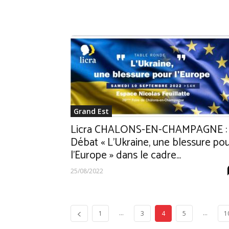
Grand Est
Licra CHALONS-EN-CHAMPAGNE :
Débat « L’Ukraine, une blessure po
l’Europe » dans le cadre...
25/08/2022
...
...
1
3
4
5
1