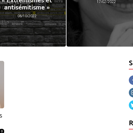
« Extrémismes et
17/02/2022
antisémitisme »
08/10/2022
s
R
0