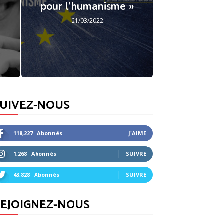
pour l’humanisme »
21/03/2022
SUIVEZ-NOUS
118,227
Abonnés
J'AIME
1,268
Abonnés
SUIVRE
43,828
Abonnés
SUIVRE
EJOIGNEZ-NOUS