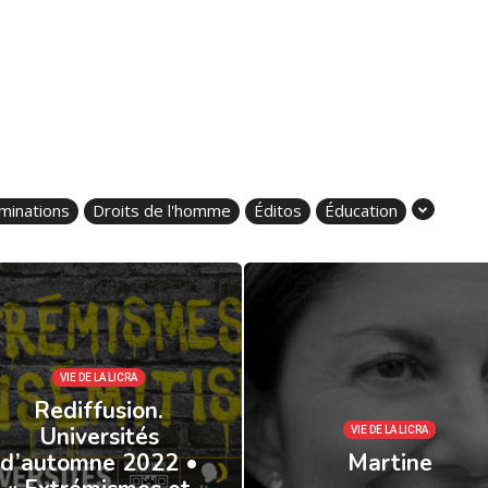
iminations
Droits de l'homme
Éditos
Éducation
VIE DE LA LICRA
Rediffusion.
Universités
VIE DE LA LICRA
d’automne 2022 •
Martine