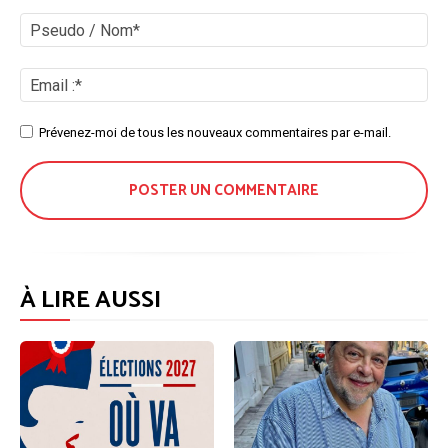
Commenter
:
Ps
/
No
Ema
:*
Site
Prévenez-moi de tous les nouveaux commentaires par e-mail.
:
À LIRE AUSSI