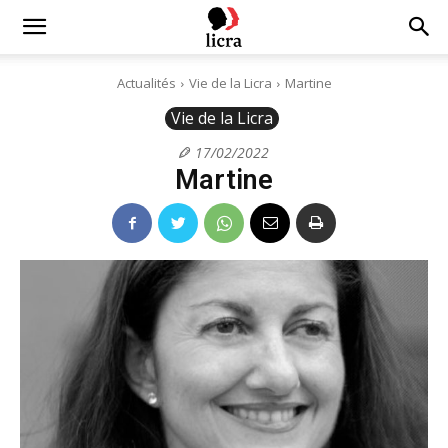
Licra
Actualités
Vie de la Licra
Martine
Vie de la Licra
–
17/02/2022
Martine
Antiraciste
depuis
1927