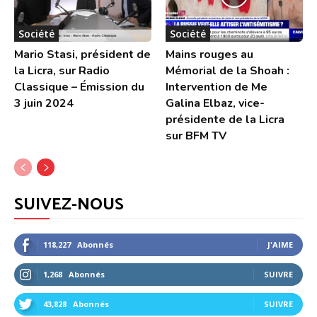
Société
Société
Mario Stasi, président de
Mains rouges au
la Licra, sur Radio
Mémorial de la Shoah :
Classique – Émission du
Intervention de Me
3 juin 2024
Galina Elbaz, vice-
présidente de la Licra
sur BFM TV
SUIVEZ-NOUS
118,227
Abonnés
J'AIME
1,268
Abonnés
SUIVRE
43,828
Abonnés
SUIVRE