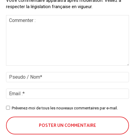
Votre commentaire apparaîtra après modération. Veillez à
respecter la législation française en vigueur.
Commenter
:
Ps
/
No
Ema
:*
Site
Prévenez-moi de tous les nouveaux commentaires par e-mail.
: