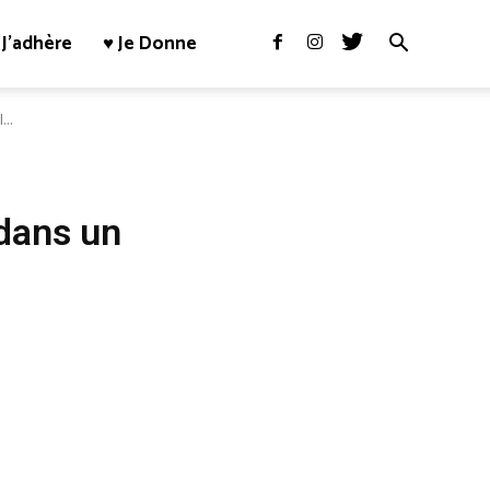
J’adhère
♥ Je Donne
..
 dans un