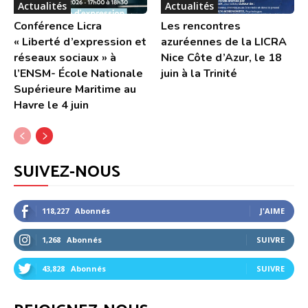
Actualités
Actualités
Conférence Licra
Les rencontres
« Liberté d’expression et
azuréennes de la LICRA
réseaux sociaux » à
Nice Côte d’Azur, le 18
l’ENSM- École Nationale
juin à la Trinité
Supérieure Maritime au
Havre le 4 juin
SUIVEZ-NOUS
118,227
Abonnés
J'AIME
1,268
Abonnés
SUIVRE
43,828
Abonnés
SUIVRE