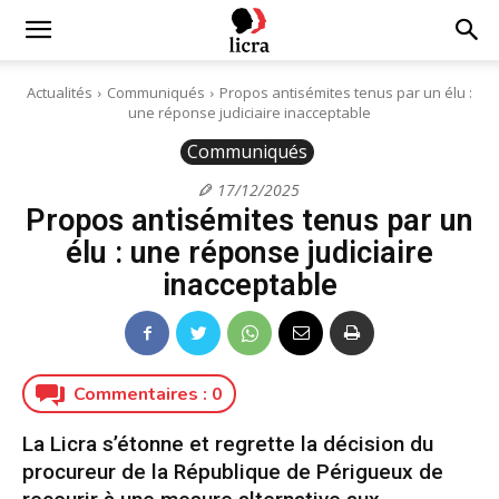
Licra
Actualités
Communiqués
Propos antisémites tenus par un élu :
une réponse judiciaire inacceptable
–
Communiqués
17/12/2025
Propos antisémites tenus par un
Antiraciste
élu : une réponse judiciaire
inacceptable
depuis
Commentaires :
0
1927
La Licra s’étonne et regrette la décision du
procureur de la République de Périgueux de