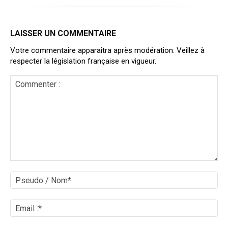
LAISSER UN COMMENTAIRE
Votre commentaire apparaîtra après modération. Veillez à
respecter la législation française en vigueur.
Commenter
:
Ps
/
No
Ema
:*