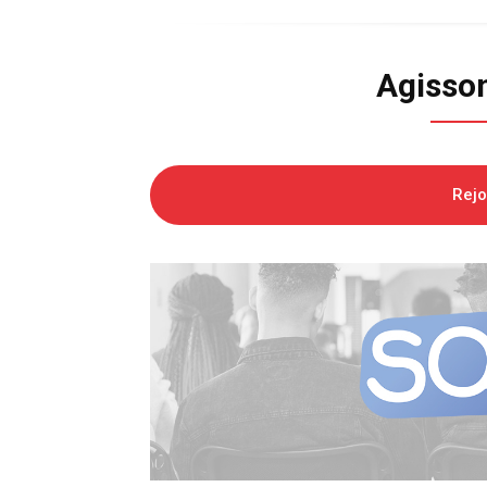
Agisso
Rej