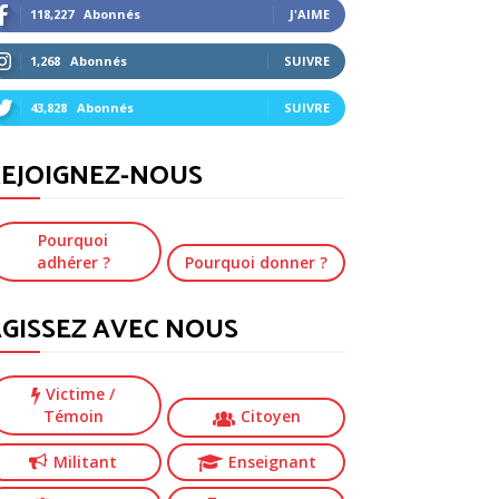
118,227
Abonnés
J'AIME
1,268
Abonnés
SUIVRE
43,828
Abonnés
SUIVRE
EJOIGNEZ-NOUS
Pourquoi
adhérer ?
Pourquoi donner ?
GISSEZ AVEC NOUS
Victime
/
Témoin
Citoyen
Militant
Enseignant