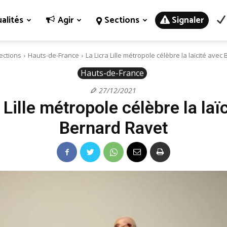
alités
Agir
Sections
Signaler
ections
Hauts-de-France
La Licra Lille métropole célèbre la laïcité ave
Hauts-de-France
27/12/2021
 Lille métropole célèbre la laï
Bernard Ravet