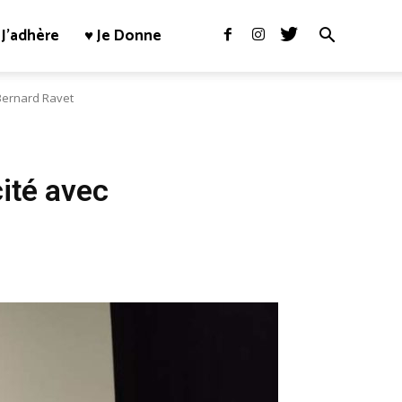
J’adhère
♥ Je Donne
c Bernard Ravet
cité avec