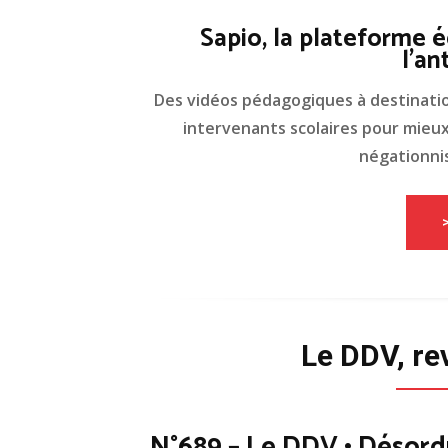
Sapio, la plateforme é
l'an
Des vidéos pédagogiques à destinati
intervenants scolaires pour mieux 
négationnis
Le DDV, re
N°689 – Le DDV • Désord