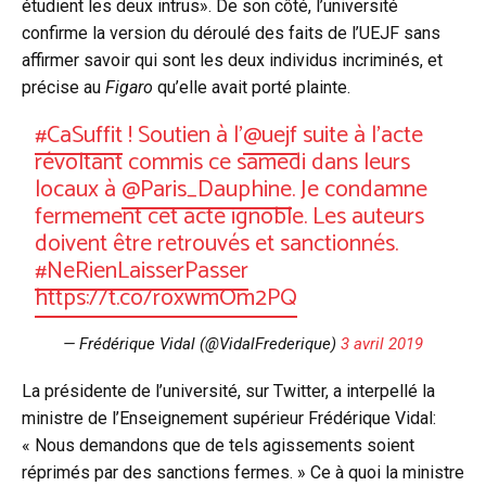
étudient les deux intrus». De son côté, l’université
confirme la version du déroulé des faits de l’UEJF sans
affirmer savoir qui sont les deux individus incriminés, et
précise au
Figaro
qu’elle avait porté plainte.
#CaSuffit
! Soutien à l'
@uejf
suite à l'acte
révoltant commis ce samedi dans leurs
locaux à
@Paris_Dauphine
. Je condamne
fermement cet acte ignoble. Les auteurs
doivent être retrouvés et sanctionnés.
#NeRienLaisserPasser
https://t.co/roxwmOm2PQ
— Frédérique Vidal (@VidalFrederique)
3 avril 2019
La présidente de l’université, sur Twitter, a interpellé la
ministre de l’Enseignement supérieur Frédérique Vidal:
« Nous demandons que de tels agissements soient
réprimés par des sanctions fermes. » Ce à quoi la ministre