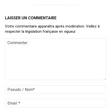
LAISSER UN COMMENTAIRE
Votre commentaire apparaîtra après modération. Veillez à
respecter la législation française en vigueur.
Commenter
:
Ps
/
No
Ema
:*