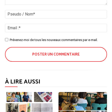
Commenter
:
Ps
/
No
Ema
:*
Site
Prévenez-moi de tous les nouveaux commentaires par e-mail.
:
À LIRE AUSSI