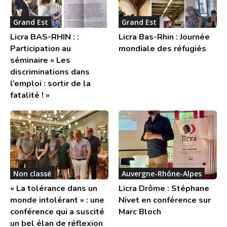
Grand Est
Grand Est
Licra BAS-RHIN : :
Licra Bas-Rhin : Journée
Participation au
mondiale des réfugiés
séminaire « Les
discriminations dans
l’emploi : sortir de la
fatalité ! »
Non classé
Auvergne-Rhône-Alpes
« La tolérance dans un
Licra Drôme : Stéphane
monde intolérant » : une
Nivet en conférence sur
conférence qui a suscité
Marc Bloch
un bel élan de réflexion