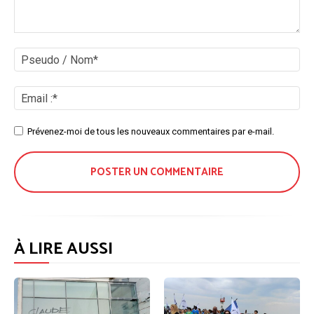
Commenter
:
Ps
/
No
Ema
:*
Site
Prévenez-moi de tous les nouveaux commentaires par e-mail.
:
À LIRE AUSSI