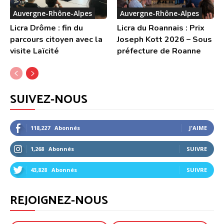
Auvergne-Rhône-Alpes
Auvergne-Rhône-Alpes
Licra Drôme : fin du
Licra du Roannais : Prix
parcours citoyen avec la
Joseph Kott 2026 – Sous
visite Laïcité
préfecture de Roanne
SUIVEZ-NOUS
118,227
Abonnés
J'AIME
1,268
Abonnés
SUIVRE
43,828
Abonnés
SUIVRE
REJOIGNEZ-NOUS