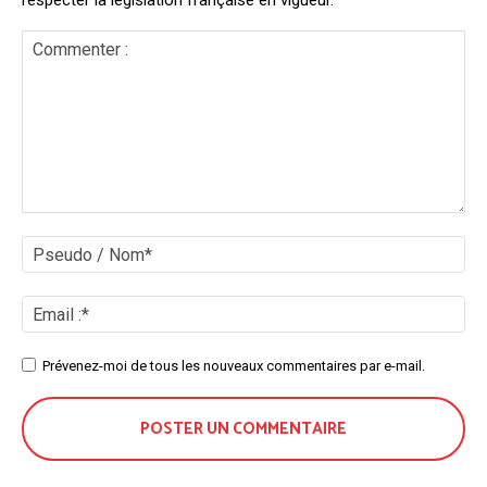
respecter la législation française en vigueur.
Commenter
:
Ps
/
No
Ema
:*
Site
Prévenez-moi de tous les nouveaux commentaires par e-mail.
: