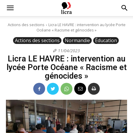
Licra
Actions des sections
Licra LE HAVRE : intervention au lycée Porte
Océane « Racisme et génocides »
–
Actions des sections
Normandie
Éducation
11/04/2023
Licra LE HAVRE : intervention au
Antiraciste
lycée Porte Océane « Racisme et
génocides »
depuis
1927