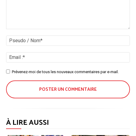
Commenter
:
Ps
/
No
Ema
:*
Site
Prévenez-moi de tous les nouveaux commentaires par e-mail.
:
À LIRE AUSSI