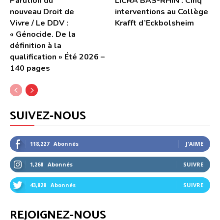
Parution du
LICRA BAS-RHIN : Cinq
nouveau Droit de
interventions au Collège
Vivre / Le DDV :
Krafft d’Eckbolsheim
« Génocide. De la
définition à la
qualification » Été 2026 –
140 pages
SUIVEZ-NOUS
118,227
Abonnés
J'AIME
1,268
Abonnés
SUIVRE
43,828
Abonnés
SUIVRE
REJOIGNEZ-NOUS