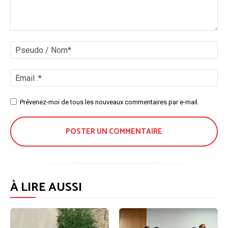
Commenter
:
Ps
/
No
Ema
:*
Site
Prévenez-moi de tous les nouveaux commentaires par e-mail.
:
À LIRE AUSSI