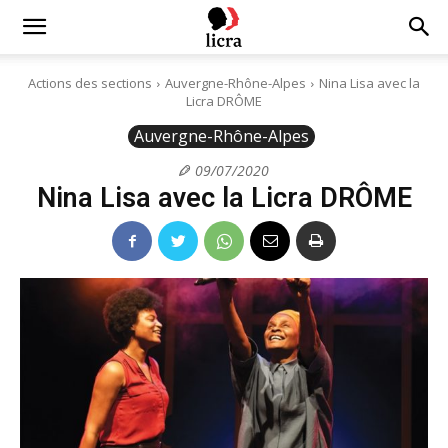
Licra
Actions des sections
Auvergne-Rhône-Alpes
Nina Lisa avec la
Licra DRÔME
–
Auvergne-Rhône-Alpes
09/07/2020
Nina Lisa avec la Licra DRÔME
Antiraciste
depuis
1927