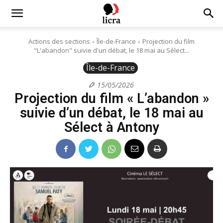
Licra
Actions des sections
Île-de-France
Projection du film
"L'abandon" suivie d'un débat, le 18 mai au Sélect...
–
Île-de-France
15/05/2026
Projection du film « L’abandon »
Antiraciste
suivie d’un débat, le 18 mai au
Sélect à Antony
depuis
1927