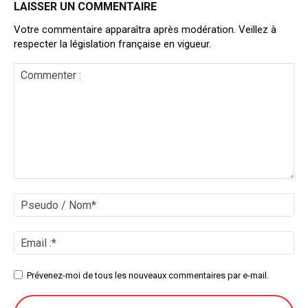
LAISSER UN COMMENTAIRE
Votre commentaire apparaîtra après modération. Veillez à
respecter la législation française en vigueur.
Commenter
:
Ps
/
No
Ema
:*
Site
Prévenez-moi de tous les nouveaux commentaires par e-mail.
: