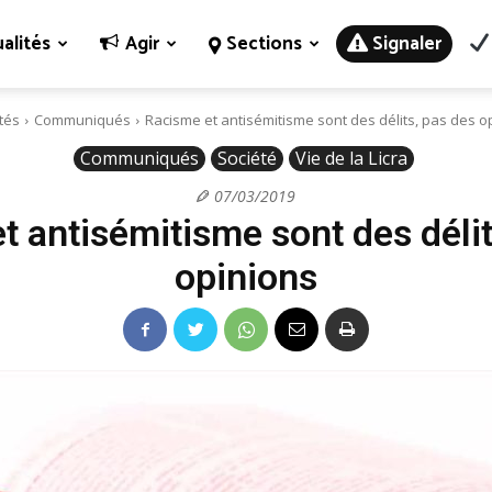
alités
Agir
Sections
Signaler
ités
Communiqués
Racisme et antisémitisme sont des délits, pas des o
Communiqués
Société
Vie de la Licra
07/03/2019
t antisémitisme sont des délit
opinions