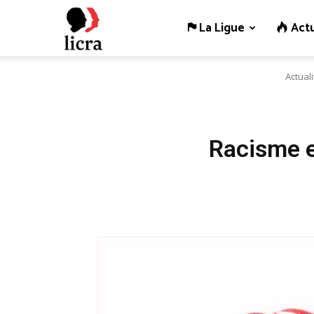
La Ligue
Actu
Licra
Actual
–
Antiraciste
Racisme e
depuis
1927