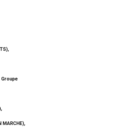
,
TS),
u Groupe
),
EN MARCHE),