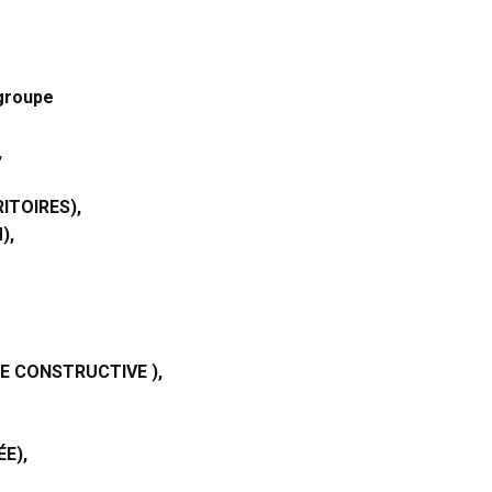
groupe
,
RITOIRES),
),
TE CONSTRUCTIVE ),
ÉE),