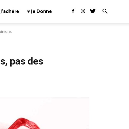
J’adhère
♥ Je Donne
pinions
s, pas des