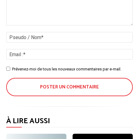
Commenter
:
Ps
/
No
Ema
:*
Site
Prévenez-moi de tous les nouveaux commentaires par e-mail.
:
À LIRE AUSSI