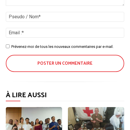
Commenter
:
Ps
/
No
Ema
:*
Site
Prévenez-moi de tous les nouveaux commentaires par e-mail.
:
À LIRE AUSSI