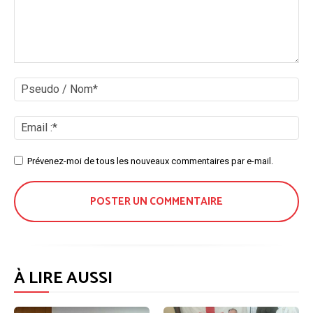
Commenter
:
Ps
/
No
Ema
:*
Site
Prévenez-moi de tous les nouveaux commentaires par e-mail.
:
À LIRE AUSSI