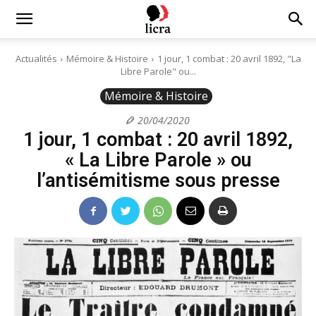
Licra
Actualités
Mémoire & Histoire
1 jour, 1 combat : 20 avril 1892, "La
Libre Parole" ou...
–
Mémoire & Histoire
20/04/2020
1 jour, 1 combat : 20 avril 1892,
Antiraciste
« La Libre Parole » ou
l’antisémitisme sous presse
depuis
1927