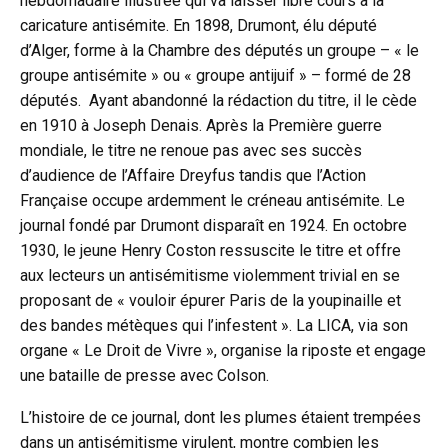
hebdomadaire illustrée qui va laisser libre cours à la
caricature antisémite. En 1898, Drumont, élu député
d’Alger, forme à la Chambre des députés un groupe – « le
groupe antisémite » ou « groupe antijuif » – formé de 28
députés. Ayant abandonné la rédaction du titre, il le cède
en 1910 à Joseph Denais. Après la Première guerre
mondiale, le titre ne renoue pas avec ses succès
d’audience de l’Affaire Dreyfus tandis que l’Action
Française occupe ardemment le créneau antisémite. Le
journal fondé par Drumont disparaît en 1924. En octobre
1930, le jeune Henry Coston ressuscite le titre et offre
aux lecteurs un antisémitisme violemment trivial en se
proposant de « vouloir épurer Paris de la youpinaille et
des bandes métèques qui l’infestent ». La LICA, via son
organe « Le Droit de Vivre », organise la riposte et engage
une bataille de presse avec Colson.
L’histoire de ce journal, dont les plumes étaient trempées
dans un antisémitisme virulent, montre combien les