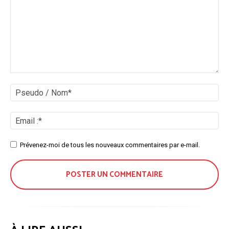
Commenter
:
Ps
/
No
Ema
:*
Site
Prévenez-moi de tous les nouveaux commentaires par e-mail.
: