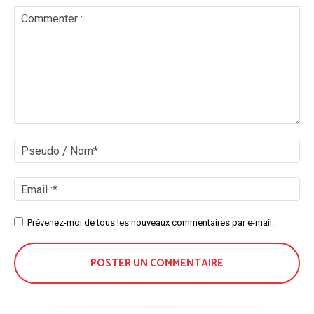
Commenter
:
Ps
/
No
Ema
:*
Site
Prévenez-moi de tous les nouveaux commentaires par e-mail.
: