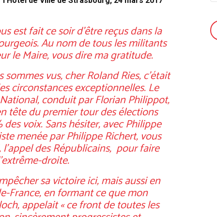
l’Hôtel de Ville de Strasbourg, 24 mars 2017
s est fait ce soir d’être reçus dans la
rgeois. Au nom de tous les militants
eur le Maire, vous dire ma gratitude.
s sommes vus, cher Roland Ries, c’était
es circonstances exceptionnelles. Le
ational, conduit par Florian Philippot,
en tête du premier tour des élections
des voix. Sans hésiter, avec Philippe
liste menée par Philippe Richert, vous
 l’appel des Républicains, pour faire
l’extrême-droite.
êcher sa victoire ici, mais aussi en
de-France, en formant ce que mon
och, appelait « ce front de toutes les