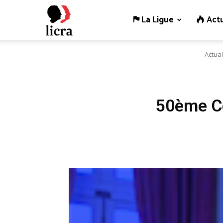
La Ligue
Actu
Licra
Actual
–
Antiraciste
50ème Con
depuis
1927