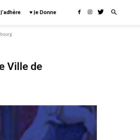
J’adhère
♥ Je Donne
asbourg
e Ville de