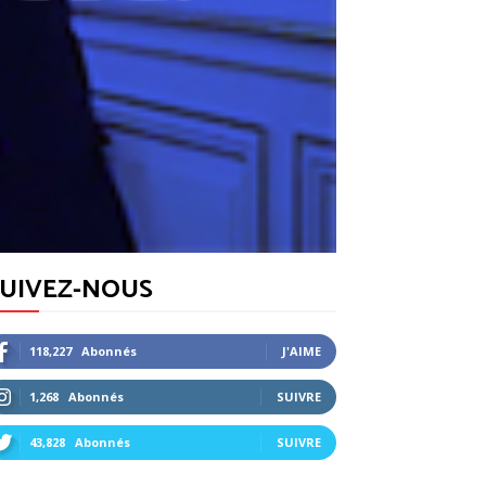
SUIVEZ-NOUS
118,227
Abonnés
J'AIME
1,268
Abonnés
SUIVRE
43,828
Abonnés
SUIVRE