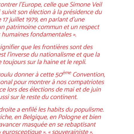
contrer l’Europe, celle que Simone Veil
 suivit son élection à la présidence du
7 juillet 1979, en parlant d’une
n patrimoine commun et un respect
s humaines fondamentales ».
ignifier que les frontières sont des
est l’inverse du nationalisme et que la
toujours sur la haine et le repli.
ème
voulu donner à cette 50
Convention,
gonal pour montrer à nos compatriotes
e lors des élections de mai et de juin
ssi sur le reste du continent.
roite a enfilé les habits du populisme.
riche, en Belgique, en Pologne et bien
d’avancer masquée en se rebaptisant
 « eurosceptique », « souverainiste ».