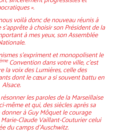
ion, sincèrement progressistes et
cratiques ».
 nous voilà donc de nouveau réunis à
 s’apprête à choisir son Président de la
 important à mes yeux, son Assemblée
Nationale.
émismes s’expriment et monopolisent le
ème
Convention dans votre ville, c’est
e la voix des Lumières, celle des
tants dont le cœur a si souvent battu en
Alsace.
e résonner les paroles de
la Marseillaise
ici-même et qui, des siècles après sa
à donner à Guy Môquet le courage
à Marie-Claude Vaillant-Couturier celui
trée du camps d’Auschwitz.