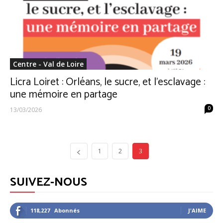
Centre - Val de Loire
Licra Loiret : Orléans, le sucre, et l’esclavage :
une mémoire en partage
0
13/03/2026
1
2
3
SUIVEZ-NOUS
118,227
Abonnés
J'AIME