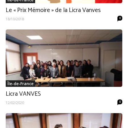
Le « Prix Mémoire » de la Licra Vanves
0
18/10/2018
Île-de-France
Licra VANVES
0
12/02/2020