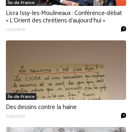
Île-de-France
Licra Issy-les-Moulineaux : Conférence-débat
« L’Orient des chrétiens d’aujourd’hui »
0
13/12/2019
Île-de-France
Des dessins contre la haine
0
22/02/2019