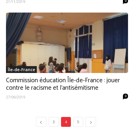
0
21/11/2019
Île-de-France
Commission éducation Île-de-France : jouer
contre le racisme et l’antisémitisme
0
27/06/2019
3
4
5