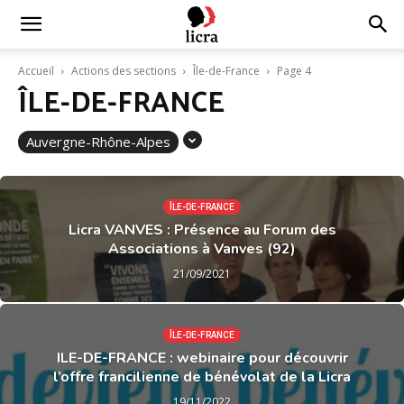
Licra
Accueil
Actions des sections
Île-de-France
Page 4
ÎLE-DE-FRANCE
–
Auvergne-Rhône-Alpes
Antiraciste
ÎLE-DE-FRANCE
Licra VANVES : Présence au Forum des
Associations à Vanves (92)
depuis
21/09/2021
1927
ÎLE-DE-FRANCE
ILE-DE-FRANCE : webinaire pour découvrir
l’offre francilienne de bénévolat de la Licra
19/11/2022