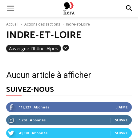
Licra
Accueil
Actions des sections
Indre-et-Loire
INDRE-ET-LOIRE
–
Auvergne-Rhône-Alpes
Antiraciste
Aucun article à afficher
depuis
SUIVEZ-NOUS
118,227
Abonnés
J'AIME
1927
1,268
Abonnés
SUIVRE
43,828
Abonnés
SUIVRE